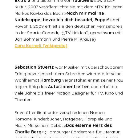
extra 3
und als Stimme von
radioeins
sowie DLF
Kultur. 2007 veröffentlichte sie mit dem MTV-Kollegen
Markus Kavka das Buch
»Mach mir mal ’ne
Nudelsuppe, bevor ich dich besudel, Puppe!«
bei
Rowohlt. 2009 erhielt sie den deutschen Fernsehpreis
in der Sparte Comedy. („TV Helden“, gemeinsam mit
Jan Böhmermann und Pierre M. Krause)
Caro Korneli (Wikipedia)
Sebastian Stuertz
war Musiker mit überschaubarem
Erfolg bevor er sich dem Schreiben widmete. In seiner
Wahlheimat
Hamburg
veranstaltet er mit seiner Frau
regelmäßig das
Autor:innentreffen
und arbeitete
viele Jahre als freier Motion Designer für TV, Kino und
Theater.
Er veröffentlicht unter verschiedenen Namen
Romane, Kinderbücher, Ratgeber, Hörspiele und
Musik. Mit seinem Debüt »
Das eiserne Herz des
Charlie Berg
« (Hamburger Förderpreis für Literatur