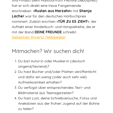
und Finalist beim Harbourfront Festival Debütpreis)
hat er sich direkt eine treue Fangemeinde
erschrieben. »
Ruslan aus Marzahn
« mit
Shenja
Lacher
war für den deutschen Hörbuchpreis
nominiert. Zuletzt erschien »
TÜR ZU ES ZIEHT
«, der
Auftakt einer Kinderbuch- und Hörspielreihe, die er
mit der Band
DEINE FREUNDE
schreibt.
Sebastian Stuertz (Wikipedia)
Mitmachen? Wir suchen dich!
Du bist Autor:in oder Musiker:in (deutsch
singend/textend)?
Du hast Bücher und/oder Platten veröffentlicht
und dafür ein wenig (oder auch sehr viel)
Aufmerksamkeit erhalten?
Du verfügst über entsprechendes Text- und
Bildmaterial aus Teenagerzeiten?
Du hast Lust, deine Schreibversuche, Fotos und
Anekdoten aus der frühen Jugend auf der Bühne
zu teilen?