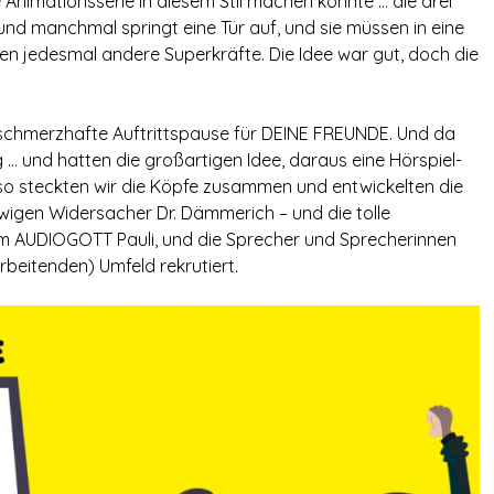
 Animationsserie in diesem Stil machen könnte … die drei
nd manchmal springt eine Tür auf, und sie müssen in eine
n jedesmal andere Superkräfte. Die Idee war gut, doch die
schmerzhafte Auftrittspause für DEINE FREUNDE. Und da
 … und hatten die großartigen Idee, daraus eine Hörspiel-
Also steckten wir die Köpfe zusammen und entwickelten die
wigen Widersacher Dr. Dämmerich – und die tolle
om AUDIOGOTT Pauli, und die Sprecher und Sprecherinnen
beitenden) Umfeld rekrutiert.