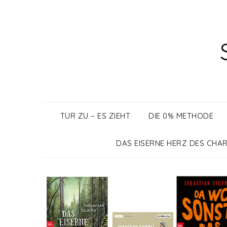
Skip
to
content
TÜR ZU – ES ZIEHT
DIE 0% METHODE
DAS EISERNE HERZ DES CHAR