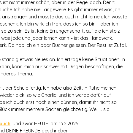
s ist nicht immer schön, aber in der Regel doch. Denn:
uche. Ich habe nie Langeweile. Es gibt immer etwas, an
t anstrengen und musste das auch nicht lernen. Ich wüsste
eschenk. Ich bin wirklich froh, dass ich so bin – aber ich
so zu sein. Es ist keine Errungenschaft, auf die ich stolz
d was jede und jeder lernen kann – ist das Handwerk.
k. Da hab ich ein paar Bücher gelesen. Der Rest ist Zufall.
ge ständig etwas Neues an. Ich ertrage keine Situationen, in
ann, kann mich nur schwer mit Dingen beschäftigen, die
n anderes Thema.
it der Schule fertig. Ich habe also Zeit, in Ruhe meinen
ieder dick, so wie Charlie, und ich werde dafür auf
be ich auch erst noch einen dünnen, damit ihr nicht so
lück immer mehrere Sachen gleichzeitig. Weil … s.o.
rbuch
. Und zwar HEUTE, am 13.2.2025!
band DEINE FREUNDE geschrieben.