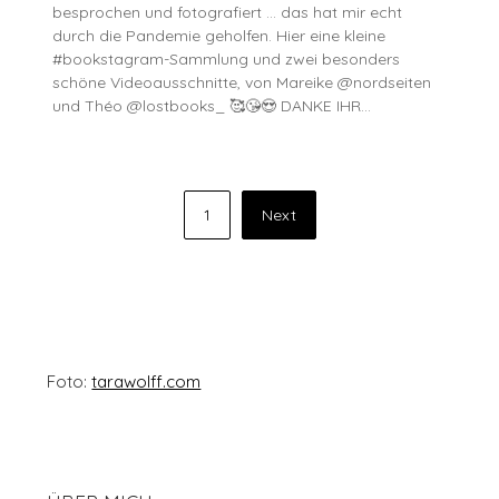
besprochen und fotografiert … das hat mir echt
durch die Pandemie geholfen. Hier eine kleine
#bookstagram-Sammlung und zwei besonders
schöne Videoausschnitte, von Mareike @nordseiten
und Théo @lostbooks_ 🥰😘😍 DANKE IHR…
Seitennummerierung
1
Next
der
Beiträge
Foto:
tarawolff.com