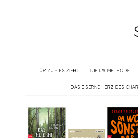
Skip
to
content
TÜR ZU – ES ZIEHT
DIE 0% METHODE
DAS EISERNE HERZ DES CHAR