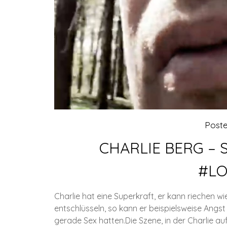
Post
CHARLIE BERG – 
#LO
Charlie hat eine Superkraft, er kann riechen wi
entschlüsseln, so kann er beispielsweise Ang
gerade Sex hatten.Die Szene, in der Charlie a