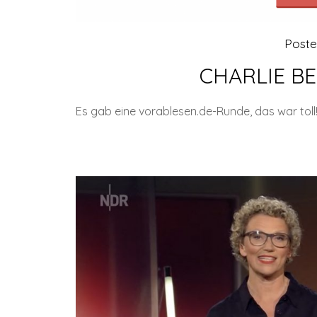
Post
CHARLIE BE
Es gab eine vorablesen.de-Runde, das war toll